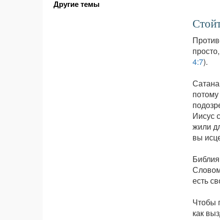
Другие темы
Стойт
Против
просто,
4:7
).
Сатана 
потому 
подозре
Иисус с
жили дл
вы исц
Библия 
Словом
есть св
Чтобы п
как выз