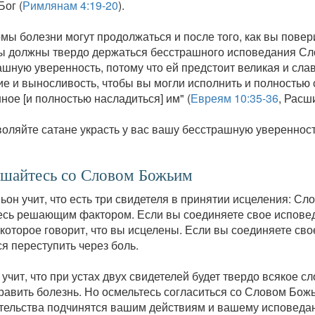
Бог (
Римлянам 4:19-20
).
ы болезни могут продолжаться и после того, как вы повери
вы должны твердо держаться бесстрашного исповедания Сл
ашную уверенность, потому что ей предстоит великая и сл
ие и выносливость, чтобы вы могли исполнить и полностью
ое [и полностью насладиться] им" (
Евреям 10:35-36
, Расш
воляйте сатане украсть у вас вашу бесстрашную увереннос
ашайтесь со Словом Божьим
ьон учит, что есть три свидетеля в принятии исцеления: Сл
есь решающим фактором. Если вы соединяете свое исповед
 которое говорит, что вы исцелены. Если вы соединяете св
я переступить через боль.
учит, что при устах двух свидетелей будет твердо всякое сл
равить болезнь. Но осмельтесь согласиться со Словом Божь
тельства подчинятся вашим действиям и вашему исповеда