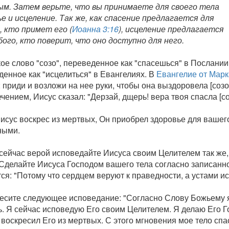
ым. Затем верьте, что вы принимаете для своего тела
е и исцеление. Так же, как спасение предлагается для
, кто примет его (
Иоанна 3:16
), исцеление предлагается
бого, кто поверит, что оно доступно для него.
ое слово "созо", переведенное как "спасешься" в Послани
енное как "исцелиться" в Евангелиях. В
Евангелие от Марк
 приди и возложи на нее руки, чтобы она выздоровела [соз
чением, Иисус сказал: "Дерзай, дщерь! вера твоя спасла [соз
исус воскрес из мертвых, Он приобрел здоровье для вашег
ными.
сейчас верой исповедайте Иисуса своим Целителем так же,
 Сделайте Иисуса Господом вашего тела согласно записан
ся: "Потому что сердцем веруют к праведности, а устами и
есите следующее исповедание: "Согласно Слову Божьему я 
. Я сейчас исповедую Его своим Целителем. Я делаю Его Г
 воскресил Его из мертвых. С этого мгновения мое тело спа