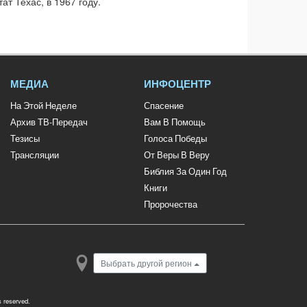
т Техас, в 1967 году.
МЕДИА
ИНФОЦЕНТР
На Этой Неделе
Спасение
Архив ТВ-Передач
Вам В Помощь
Тезисы
Голоса Победы
Трансляции
От Веры В Веру
Библия За Один Год
Книги
Пророчества
Выбрать другой регион
ts reserved.