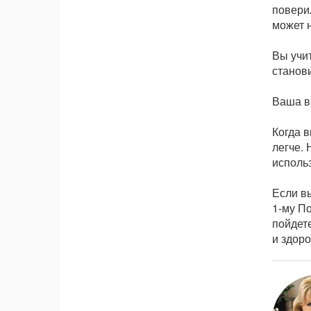
поверил
может н
Вы учит
станов
Ваша ве
Когда в
легче. 
исполь
Если вы
1-му По
пойдет
и здоро