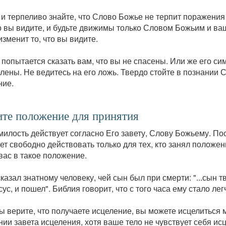
 и терпеливо знайте, что Слово Божье не терпит поражени
то вы видите, и будьте движимы только Словом Божьим и в
зменит то, что вы видите.
попытается сказать вам, что вы не спасены. Или же его си
лены. Не ведитесь на его ложь. Твердо стойте в познании 
ние.
те положение для принятия
милость действует согласно Его завету, Слову Божьему. П
ет свободно действовать только для тех, кто занял положе
вас в такое положение.
казал знатному человеку, чей сын был при смерти: "...сын т
ус, и пошел". Библия говорит, что с того часа ему стало легч
ы верите, что получаете исцеление, вы можете исцелиться 
ии завета исцеления, хотя ваше тело не чувствует себя ис