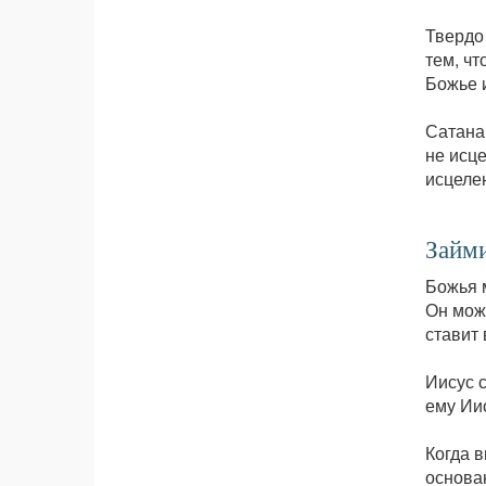
Твердо
тем, ч
Божье и
Сатана 
не исце
исцеле
Займи
Божья 
Он мож
ставит 
Иисус с
ему Иис
Когда в
основан