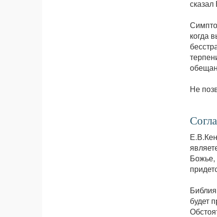
сказал 
Симптом
когда 
бесстр
терпен
обещанн
Не поз
Согл
Е.В.Кен
являет
Божье,
придетс
Библия 
будет п
Обстоя