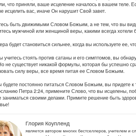
и, что приняли, ваше исцеление началось в вашем теле. Ес
е исцелить вас, иначе Он нарушит Свой завет.
есь быть движимыми Словом Божьим, а не тем, что вы види
итесь мужчиной или женщиной веры, какими всегда хотели б
ра будет становиться сильнее, когда вы используете ее, ч
ы учитесь стоять против сатаны и его симптомов, вы обнар
Но не существует никакой формулы, которая бы успешно ср
зовать силу веры, все время питая ее Словом Божьим.
 будете постоянно питаться Словом Божьим, вы придете к т
сланию Петра 2:24, примените Слово, что вы исцелены, по
е заниматься своими делами. Примите решение быть здоров
вье!
Глория Коупленд
является автором многих бестселлеров, учителем и сл