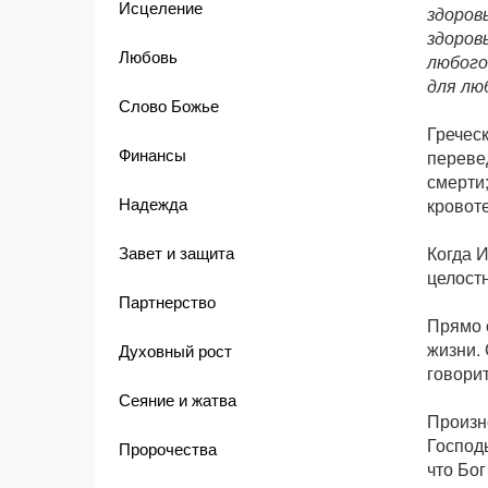
Исцеление
здоров
здоровь
Любовь
любого
для лю
Слово Божье
Греческ
Финансы
перевед
смерти;
Надежда
кровоте
Завет и защита
Когда И
целост
Партнерство
Прямо 
жизни.
Духовный рост
говорит
Сеяние и жатва
Произн
Господь
Пророчества
что Бог