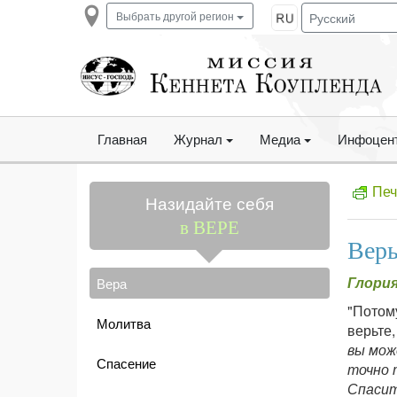
Выбрать другой регион
Главная
Журнал
Медиа
Инфоцен
Печ
Назидайте себя
в ВЕРЕ
Верь
Глория
Вера
"Потому
Молитва
верьте,
вы мож
Спасение
точно 
Спасит