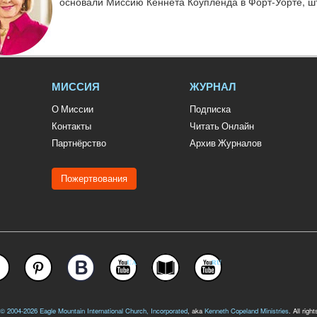
основали Миссию Кеннета Коупленда в Форт-Уорте, шта
МИССИЯ
ЖУРНАЛ
О Миссии
Подписка
Контакты
Читать Онлайн
Партнёрство
Архив Журналов
Пожертвования
 © 2004-2026
Eagle Mountain International Church, Incorporated
, aka
Kenneth Copeland Ministries
. All righ