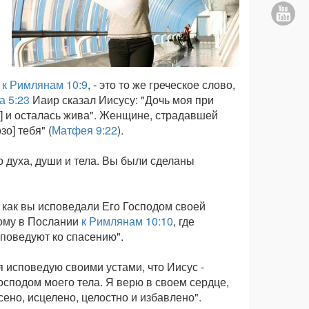
и
к Римлянам 10:9
, - это то же греческое слово,
а 5:23
Иаир сказал Иисусу: "Дочь моя при
о] и осталась жива". Женщине, страдавшей
о] тебя" (
Матфея 9:22
).
о духа, души и тела. Вы были сделаны
 как вы исповедали Его Господом своей
ному в Послании
к Римлянам 10:10
, где
споведуют ко спасению".
исповедую своими устами, что Иисус -
осподом моего тела. Я верю в своем сердце,
сено, исцелено, целостно и избавлено".