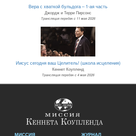
Вера с хваткой бульдога – 1-ая часть
Джордж и Терри Пирсонс
Трансляция передач c 11 мая 2026
Иисус сегодня ваш Целитель! (школа исцеления)
Кеннет Коупленд
Трансляция передач c 4 мая 2026
МИССИЯ
ЖУРНАЛ