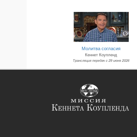
Молитва согласия
Кеннет Коупленд
Трансляция передач c 29 июня 2026