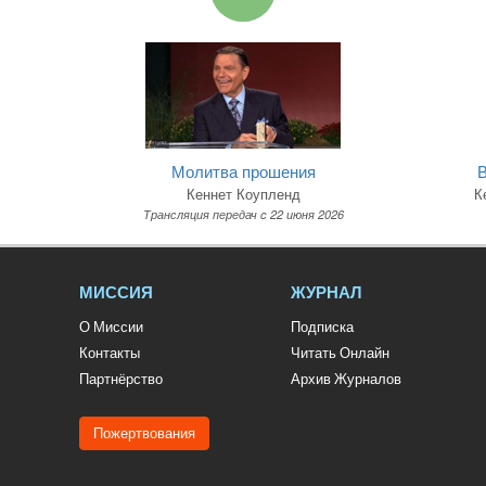
Молитва прошения
В
Кеннет Коупленд
К
Трансляция передач c 22 июня 2026
МИССИЯ
ЖУРНАЛ
О Миссии
Подписка
Контакты
Читать Онлайн
Партнёрство
Архив Журналов
Пожертвования