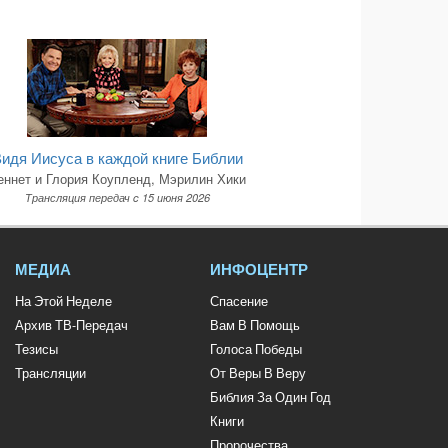
идя Иисуса в каждой книге Библии
еннет и Глория Коупленд, Мэрилин Хики
Трансляция передач c 15 июня 2026
МЕДИА
ИНФОЦЕНТР
На Этой Неделе
Спасение
Архив ТВ-Передач
Вам В Помощь
Тезисы
Голоса Победы
Трансляции
От Веры В Веру
Библия За Один Год
Книги
Пророчества