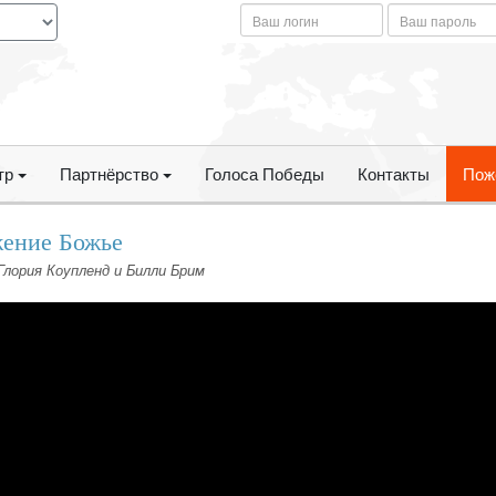
тр
Партнёрство
Голоса Победы
Контакты
Пож
жение Божье
Глория Коупленд и Билли Брим