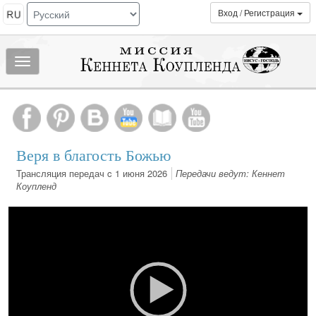
Вход / Регистрация
Показать/
скрыть
МЕНЮ
Веря в благость Божью
Трансляция передач c 1 июня 2026
Передачи ведут: Кеннет
Коупленд