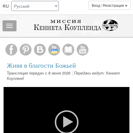
Вход / Регистрация
Показать/
скрыть
МЕНЮ
Живя в благости Божьей
Трансляция передач c 8 июня 2026
Передачи ведут: Кеннет
Коупленд