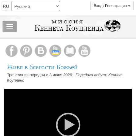
Вход / Регистрация
Показать/
скрыть
МЕНЮ
Живя в благости Божьей
Трансляция передач c 8 июня 2026
Передачи ведут: Кеннет
Коупленд