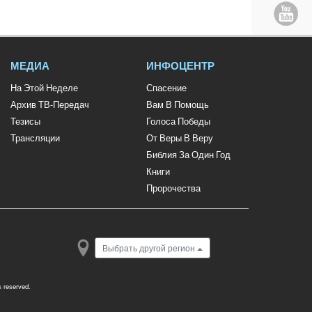
МЕДИА
ИНФОЦЕНТР
На Этой Неделе
Спасение
Архив ТВ-Передач
Вам В Помощь
Тезисы
Голоса Победы
Трансляции
От Веры В Веру
Библия За Один Год
Книги
Пророчества
Выбрать другой регион
ts reserved.