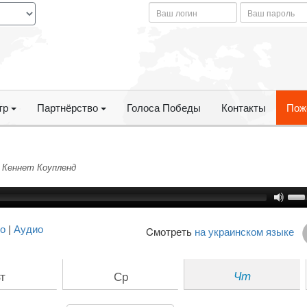
тр
Партнёрство
Голоса Победы
Контакты
Пож
 Кеннет Коупленд
о
|
Аудио
Cмотреть
на украинском языке
т
Ср
Чт