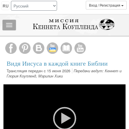
Вход / Регистрация
Показать/
скрыть
МЕНЮ
Видя Иисуса в каждой книге Библии
Трансляция передач c 15 июня 2026
Передачи ведут: Кеннет и
Глория Коупленд, Мэрилин Хики