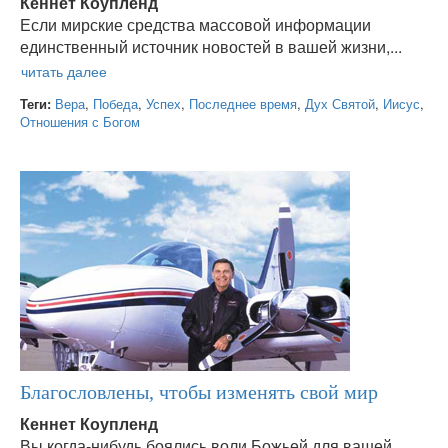
Кеннет Коупленд
Если мирские средства массовой информации
единственный источник новостей в вашей жизни,...
Теги:
Вера
,
Победа
,
Успех
,
Последнее время
,
Дух Святой
,
Иисус
,
Отношения с Богом
Благословлены, чтобы изменять свой мир
Кеннет Коупленд
Вы когда-нибудь боялись воли Божьей для вашей