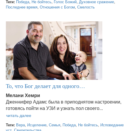
Теги:
Победа
,
Не бойтесь
,
Голос Божий
,
Духовное сражение
,
Последнее время
,
Отношения с Богом
,
Смелость
То, что Бог делает для одного…
Мелани Хемри
Дженнифер Адамс была в приподнятом настроении,
готовясь пойти на УЗИ и узнать пол своего...
Теги:
Вера
,
Исцеление
,
Семья
,
Победа
,
Не бойтесь
,
Исповедание
уст
,
Свидетельства