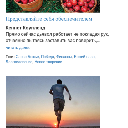
Представляйте себя обеспечителем
Кеннет Коупленд
Прямо сейчас дьявол работает не покладая рук,
отчаянно пытаясь заставить вас поверить,...
Теги:
Слово Божье
,
Победа
,
Финансы
,
Божий план
,
Благословение
,
Новое творение