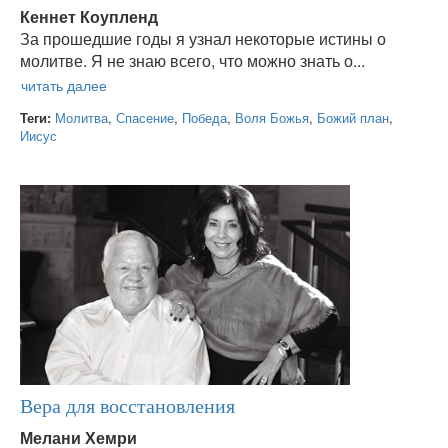
Кеннет Коупленд
За прошедшие годы я узнал некоторые истины о
молитве. Я не знаю всего, что можно знать о...
Теги:
Молитва
,
Спасение
,
Победа
,
Воля Божья
,
Божий план
,
Иисус
Вера для восстановления
Мелани Хемри